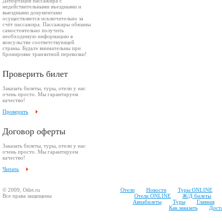
Депортация пассажира с
недействительными въездными и
выездными документами
осуществляется исключительно за
счёт пассажира. Пассажиры обязаны
самостоятельно получить
необходимую информацию в
консульстве соответствующей
страны. Будьте внимательны при
бронировке транзитной перевозки!
Проверить билет
Заказать билеты, туры, отели у нас
очень просто. Мы гарантируем
качество!
Проверить
Договор оферты
Заказать билеты, туры, отели у нас
очень просто. Мы гарантируем
качество!
Читать
© 2009, Otlet.ru
Отели
Новости
Туры ONLINE
Все права защищены
Отели ONLINE
Ж/Д билеты
Авиабилеты
Туры
Главная
Как заказать
Доста